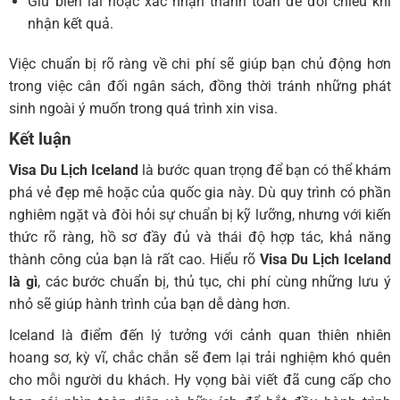
Giữ biên lai hoặc xác nhận thanh toán để đối chiếu khi
nhận kết quả.
Việc chuẩn bị rõ ràng về chi phí sẽ giúp bạn chủ động hơn
trong việc cân đối ngân sách, đồng thời tránh những phát
sinh ngoài ý muốn trong quá trình xin visa.
Kết luận
Visa Du Lịch Iceland
là bước quan trọng để bạn có thể khám
phá vẻ đẹp mê hoặc của quốc gia này. Dù quy trình có phần
nghiêm ngặt và đòi hỏi sự chuẩn bị kỹ lưỡng, nhưng với kiến
thức rõ ràng, hồ sơ đầy đủ và thái độ hợp tác, khả năng
thành công của bạn là rất cao. Hiểu rõ
Visa Du Lịch Iceland
là gì
, các bước chuẩn bị, thủ tục, chi phí cùng những lưu ý
nhỏ sẽ giúp hành trình của bạn dễ dàng hơn.
Iceland là điểm đến lý tưởng với cảnh quan thiên nhiên
hoang sơ, kỳ vĩ, chắc chắn sẽ đem lại trải nghiệm khó quên
cho mỗi người du khách. Hy vọng bài viết đã cung cấp cho