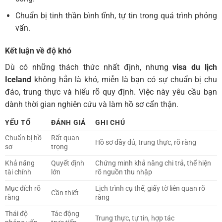
Chuẩn bị tinh thần bình tĩnh, tự tin trong quá trình phỏng
vấn.
Kết luận về độ khó
Dù có những thách thức nhất định, nhưng
visa du lịch
Iceland
không hẳn là khó, miễn là bạn có sự chuẩn bị chu
đáo, trung thực và hiểu rõ quy định. Việc này yêu cầu bạn
dành thời gian nghiên cứu và làm hồ sơ cẩn thận.
YẾU TỐ
ĐÁNH GIÁ
GHI CHÚ
Chuẩn bị hồ
Rất quan
Hồ sơ đầy đủ, trung thực, rõ ràng
sơ
trọng
Khả năng
Quyết định
Chứng minh khả năng chi trả, thể hiện
tài chính
lớn
rõ nguồn thu nhập
Mục đích rõ
Lịch trình cụ thể, giấy tờ liên quan rõ
Cần thiết
ràng
ràng
Thái độ
Tác động
Trung thực, tự tin, hợp tác