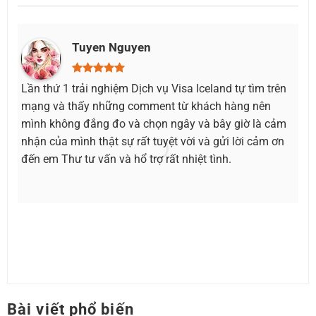
Tuyen Nguyen
Lần thứ 1 trải nghiệm Dịch vụ Visa Iceland tự tìm trên
Lầ
mạng và thấy những comment từ khách hàng nên
mì
mình không đắng đo và chọn ngây và bây giờ là cảm
ch
nhận của mình thật sự rất tuyệt vời và gửi lời cảm ơn
tr
đến em Thư tư vấn và hổ trợ rất nhiệt tình.
tì
Bài viết phổ biến